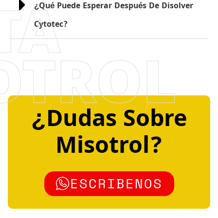
TA
¿Qué Puede Esperar Después De Disolver
Cytotec?
OTROL
¿Dudas Sobre
Misotrol?
ESCRIBENOS