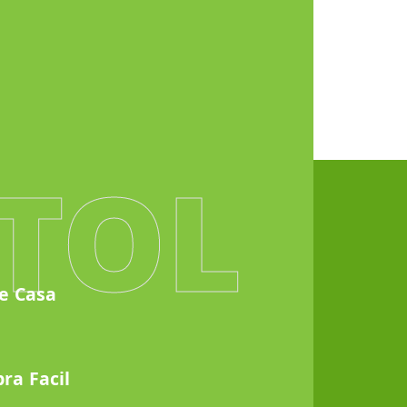
TOL
e Casa
ra Facil