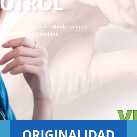
SOTROL
 Chile | Misotrol Chile, donde comprar
víos discretos y rapidos
ORIGINALIDAD