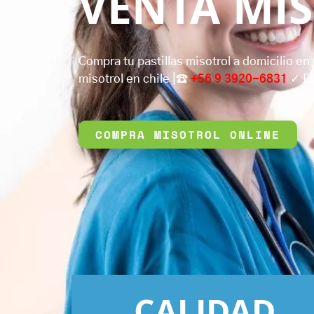
VENTA MI
Compra tu pastillas misotrol a domicilio en
misotrol en chile |☎️
+56 9 3920-6831
✓ En
COMPRA MISOTROL ONLINE