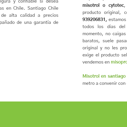
egura y confiable si desea
misotrol o cytotec
,
vas en Chile. Santiago Chile
producto original,
de alta calidad a precios
939206831,
estamos e
mpañado de una garantía de
todos los dias del
momento, no caigas
baratos, suele pas
original y no les pr
exige el producto se
vendemos en
misopros
Misotrol en santiago
metro a convenir con 
COMPRA MISOTR