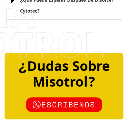
TA
¿Qué Puede Esperar Después De Disolver
Cytotec?
OTROL
¿Dudas Sobre
Misotrol?
ESCRIBENOS